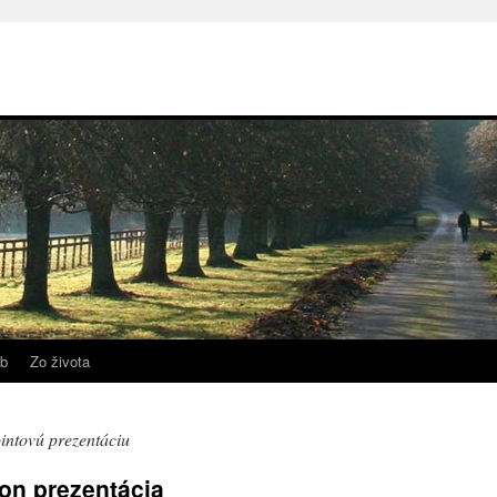
b
Zo života
intovú prezentáciu
ion prezentácia