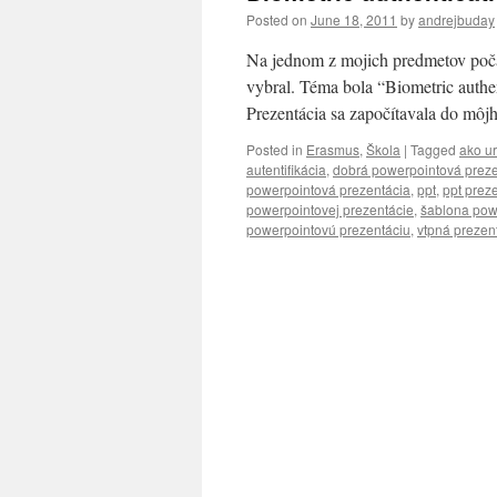
Posted on
June 18, 2011
by
andrejbuday
Na jednom z mojich predmetov poča
vybral. Téma bola “Biometric authen
Prezentácia sa započítavala do môj
Posted in
Erasmus
,
Škola
|
Tagged
ako u
autentifikácia
,
dobrá powerpointová preze
powerpointová prezentácia
,
ppt
,
ppt prez
powerpointovej prezentácie
,
šablona pow
powerpointovú prezentáciu
,
vtpná prezen