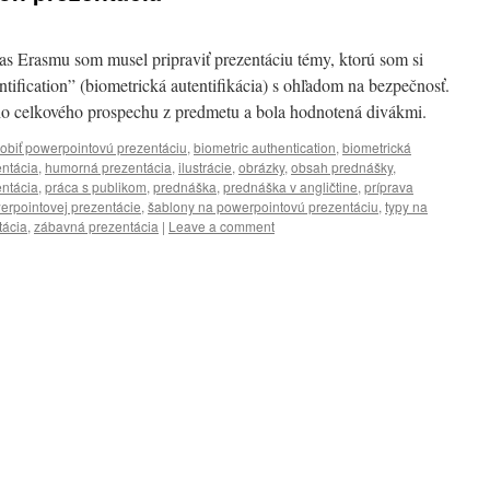
s Erasmu som musel pripraviť prezentáciu témy, ktorú som si
tification” (biometrická autentifikácia) s ohľadom na bezpečnosť.
ho celkového prospechu z predmetu a bola hodnotená divákmi.
robiť powerpointovú prezentáciu
,
biometric authentication
,
biometrická
ntácia
,
humorná prezentácia
,
ilustrácie
,
obrázky
,
obsah prednášky
,
entácia
,
práca s publikom
,
prednáška
,
prednáška v angličtine
,
príprava
erpointovej prezentácie
,
šablony na powerpointovú prezentáciu
,
typy na
tácia
,
zábavná prezentácia
|
Leave a comment