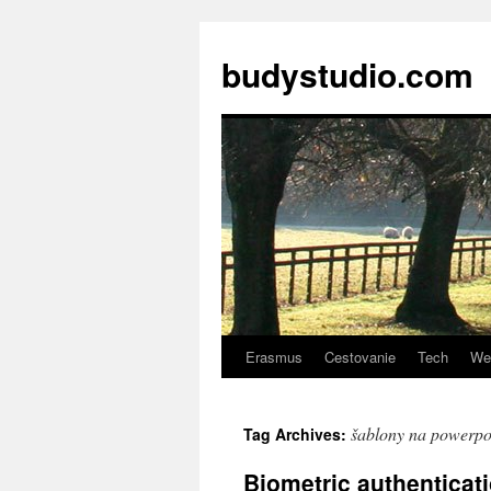
budystudio.com
Erasmus
Cestovanie
Tech
We
Skip
to
šablony na powerpo
Tag Archives:
content
Biometric authenticat