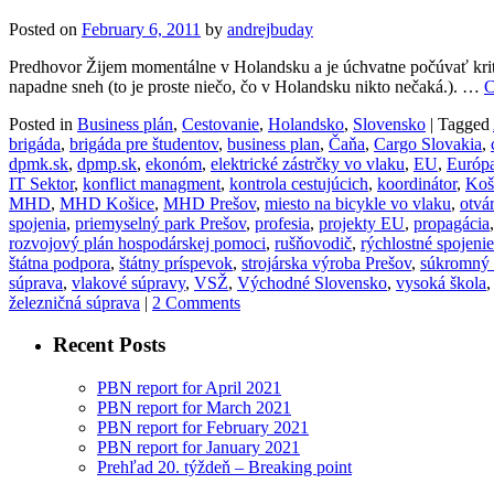
Posted on
February 6, 2011
by
andrejbuday
Predhovor Žijem momentálne v Holandsku a je úchvatne počúvať krit
napadne sneh (to je proste niečo, čo v Holandsku nikto nečaká.). …
C
Posted in
Business plán
,
Cestovanie
,
Holandsko
,
Slovensko
|
Tagged
brigáda
,
brigáda pre študentov
,
business plan
,
Čaňa
,
Cargo Slovakia
,
dpmk.sk
,
dpmp.sk
,
ekonóm
,
elektrické zástrčky vo vlaku
,
EU
,
Európ
IT Sektor
,
konflict managment
,
kontrola cestujúcich
,
koordinátor
,
Koš
MHD
,
MHD Košice
,
MHD Prešov
,
miesto na bicykle vo vlaku
,
otvá
spojenia
,
priemyselný park Prešov
,
profesia
,
projekty EU
,
propagácia
rozvojový plán hospodárskej pomoci
,
rušňovodič
,
rýchlostné spojenie
štátna podpora
,
štátny príspevok
,
strojárska výroba Prešov
,
súkromný 
súprava
,
vlakové súpravy
,
VSŽ
,
Východné Slovensko
,
vysoká škola
železničná súprava
|
2 Comments
Recent Posts
PBN report for April 2021
PBN report for March 2021
PBN report for February 2021
PBN report for January 2021
Prehľad 20. týždeň – Breaking point