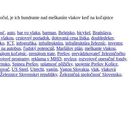
očul, je ich hundranie nad meškaním vlakov keď na koľajnice
osť
,
auto
,
bar vo vlaku
,
barman
,
Belgisko
,
bicykel
,
Bratislava
,
 vlakou
,
cestovný poriadok
,
dotovaná cena lístka
,
doubledeker
,
ko
,
ICT
,
infografika
,
infraštruktúra
,
infraštruktúra železníc
,
investor
,
k na autobus
,
ľudský potenciál
,
Maršálov plán
,
meškanie vlakou
,
nájom koľajníc
,
prenájom trate
,
Prešov
,
prevádzkovateľ železničného
vojové programy
,
reklama v MHD
,
revízor
,
rozvojové operačné fondy
,
ensko
,
Spinea Prešov
,
splatnosť pôžičky
,
spojenie Prešov Košice
,
tovač
,
US Steel
,
Utrecht
,
vagón
,
Vagon Slovakia
,
vlak
,
vlaková
Železnice Slovenskej republiky
,
Železničná spoločnosť Slovensko
,