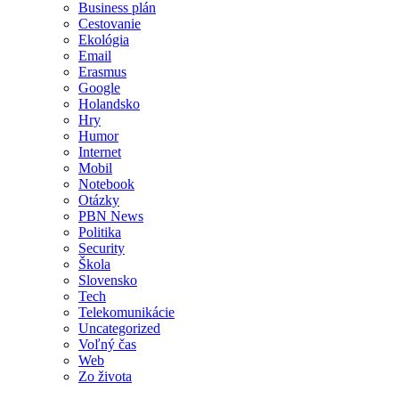
Business plán
Cestovanie
Ekológia
Email
Erasmus
Google
Holandsko
Hry
Humor
Internet
Mobil
Notebook
Otázky
PBN News
Politika
Security
Škola
Slovensko
Tech
Telekomunikácie
Uncategorized
Voľný čas
Web
Zo života