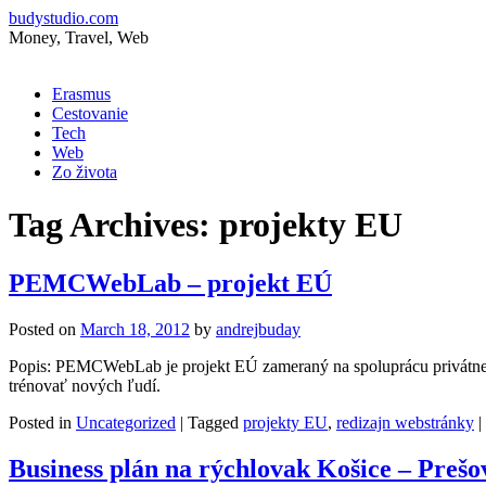
budystudio.com
Money, Travel, Web
Skip
Erasmus
to
Cestovanie
content
Tech
Web
Zo života
Tag Archives:
projekty EU
PEMCWebLab – projekt EÚ
Posted on
March 18, 2012
by
andrejbuday
Popis: PEMCWebLab je projekt EÚ zameraný na spoluprácu privátneho 
trénovať nových ľudí.
Posted in
Uncategorized
|
Tagged
projekty EU
,
redizajn webstránky
|
Business plán na rýchlovak Košice – Prešo