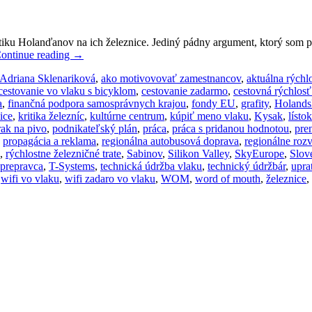
iku Holanďanov na ich železnice. Jediný pádny argument, ktorý som p
ontinue reading
→
Adriana Sklenariková
,
ako motivovovať zamestnancov
,
aktuálna rýchl
cestovanie vo vlaku s bicyklom
,
cestovanie zadarmo
,
cestovná rýchlosť
a
,
finančná podpora samosprávnych krajou
,
fondy EU
,
grafity
,
Holands
ice
,
kritika železníc
,
kultúrne centrum
,
kúpiť meno vlaku
,
Kysak
,
lísto
rak na pivo
,
podnikateľský plán
,
práca
,
práca s pridanou hodnotou
,
pre
,
propagácia a reklama
,
regionálna autobusová doprava
,
regionálne roz
,
rýchlostne železničné trate
,
Sabinov
,
Silikon Valley
,
SkyEurope
,
Slov
prepravca
,
T-Systems
,
technická údržba vlaku
,
technický údržbár
,
upra
,
wifi vo vlaku
,
wifi zadaro vo vlaku
,
WOM
,
word of mouth
,
železnice
,