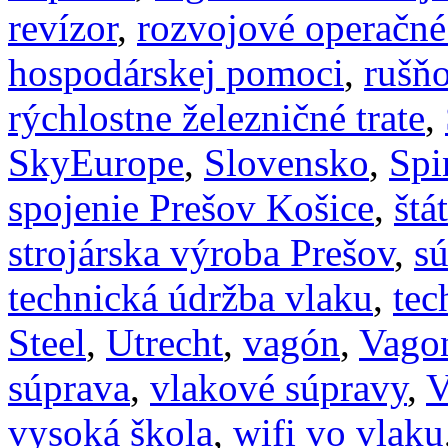
revízor
,
rozvojové operačné
hospodárskej pomoci
,
rušň
rýchlostne železničné trate
,
SkyEurope
,
Slovensko
,
Spi
spojenie Prešov Košice
,
štá
strojárska výroba Prešov
,
s
technická údržba vlaku
,
tec
Steel
,
Utrecht
,
vagón
,
Vagon
súprava
,
vlakové súpravy
,
vysoká škola
,
wifi vo vlaku