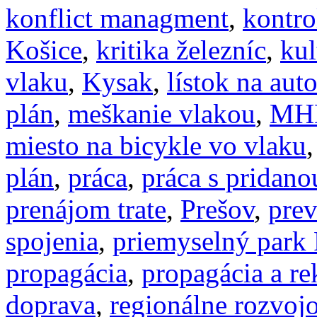
konflict managment
,
kontro
Košice
,
kritika železníc
,
kul
vlaku
,
Kysak
,
lístok na aut
plán
,
meškanie vlakou
,
MH
miesto na bicykle vo vlaku
plán
,
práca
,
práca s pridan
prenájom trate
,
Prešov
,
prev
spojenia
,
priemyselný park 
propagácia
,
propagácia a r
doprava
,
regionálne rozvoj