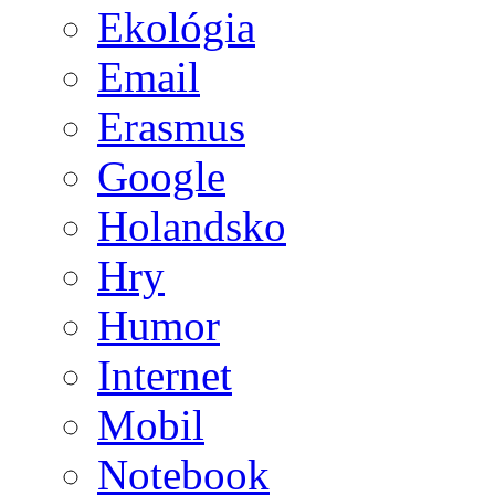
Ekológia
Email
Erasmus
Google
Holandsko
Hry
Humor
Internet
Mobil
Notebook