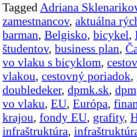
Tagged
Adriana Sklenariko
zamestnancov
,
aktuálna rýc
barman
,
Belgisko
,
bicykel
,
študentov
,
business plan
,
Č
vo vlaku s bicyklom
,
cesto
vlakou
,
cestovný poriadok
,
doubledeker
,
dpmk.sk
,
dpm
vo vlaku
,
EU
,
Európa
,
fina
krajou
,
fondy EU
,
grafity
,
H
infraštruktúra
,
infraštruktúr