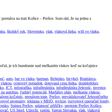
premáva na trati Košice – Prešov. Som rád, že na jednu z
laku
,
školský rok
,
Slovensko
,
vlak
,
vlaková linka
,
wifi vo vlaku
,
očul, je ich hundranie nad meškaním vlakov keď na koľajnice
osť
,
auto
,
bar vo vlaku
,
barman
,
Belgisko
,
bicykel
,
Bratislava
,
 vlakou
,
cestovný poriadok
,
dotovaná cena lístka
,
doubledeker
,
ko
,
ICT
,
infografika
,
infraštruktúra
,
infraštruktúra železníc
,
investor
,
k na autobus
,
ľudský potenciál
,
Maršálov plán
,
meškanie vlakou
,
nájom koľajníc
,
prenájom trate
,
Prešov
,
prevádzkovateľ železničného
vojové programy
,
reklama v MHD
,
revízor
,
rozvojové operačné fondy
,
ensko
,
Spinea Prešov
,
splatnosť pôžičky
,
spojenie Prešov Košice
,
tovač
,
US Steel
,
Utrecht
,
vagón
,
Vagon Slovakia
,
vlak
,
vlaková