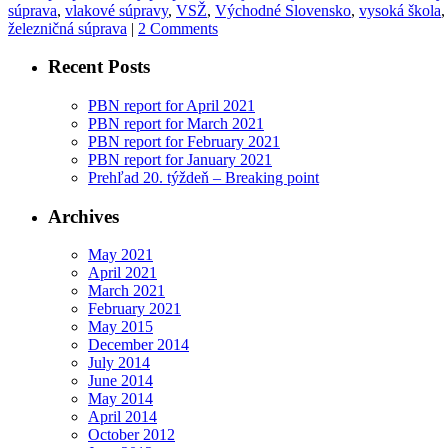
súprava
,
vlakové súpravy
,
VSŽ
,
Východné Slovensko
,
vysoká škola
železničná súprava
|
2 Comments
Recent Posts
PBN report for April 2021
PBN report for March 2021
PBN report for February 2021
PBN report for January 2021
Prehľad 20. týždeň – Breaking point
Archives
May 2021
April 2021
March 2021
February 2021
May 2015
December 2014
July 2014
June 2014
May 2014
April 2014
October 2012