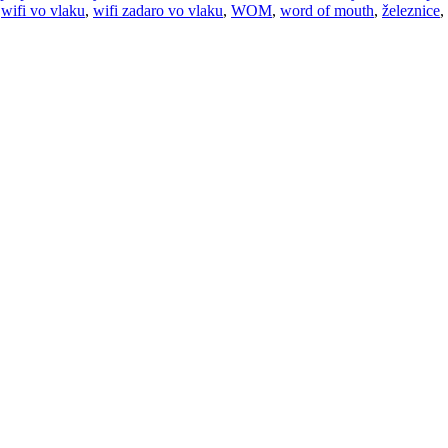
,
wifi vo vlaku
,
wifi zadaro vo vlaku
,
WOM
,
word of mouth
,
železnice
,