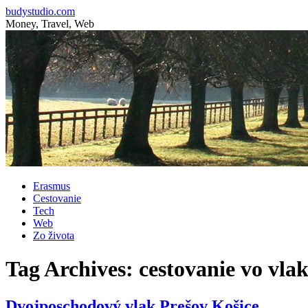
budystudio.com
Money, Travel, Web
Skip
Erasmus
to
Cestovanie
content
Tech
Web
Zo života
Tag Archives:
cestovanie vo vla
Dvojposchodový vlak Prešov Košice