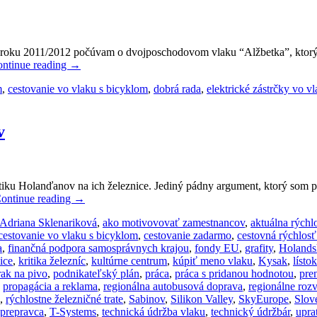
ho roku 2011/2012 počúvam o dvojposchodovom vlaku “Alžbetka”, ktorý 
ntinue reading
→
m
,
cestovanie vo vlaku s bicyklom
,
dobrá rada
,
elektrické zástrčky vo v
v
iku Holanďanov na ich železnice. Jediný pádny argument, ktorý som p
ontinue reading
→
Adriana Sklenariková
,
ako motivovovať zamestnancov
,
aktuálna rýchl
cestovanie vo vlaku s bicyklom
,
cestovanie zadarmo
,
cestovná rýchlosť
a
,
finančná podpora samosprávnych krajou
,
fondy EU
,
grafity
,
Holands
ice
,
kritika železníc
,
kultúrne centrum
,
kúpiť meno vlaku
,
Kysak
,
lísto
rak na pivo
,
podnikateľský plán
,
práca
,
práca s pridanou hodnotou
,
pre
,
propagácia a reklama
,
regionálna autobusová doprava
,
regionálne roz
,
rýchlostne železničné trate
,
Sabinov
,
Silikon Valley
,
SkyEurope
,
Slov
prepravca
,
T-Systems
,
technická údržba vlaku
,
technický údržbár
,
upra