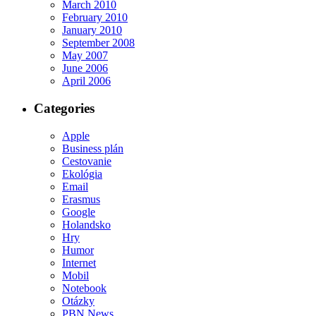
March 2010
February 2010
January 2010
September 2008
May 2007
June 2006
April 2006
Categories
Apple
Business plán
Cestovanie
Ekológia
Email
Erasmus
Google
Holandsko
Hry
Humor
Internet
Mobil
Notebook
Otázky
PBN News