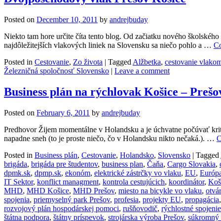
Posted on
December 10, 2011
by
andrejbuday
Niekto tam hore určite číta tento blog. Od začiatku nového školské
najdôležitejších vlakových liniek na Slovensku sa niečo pohlo a …
Co
Posted in
Cestovanie
,
Zo života
|
Tagged
Alžbetka
,
cestovanie vlako
Železničná spoločnosť Slovensko
|
Leave a comment
Business plán na rýchlovak Košice – Prešo
Posted on
February 6, 2011
by
andrejbuday
Predhovor Žijem momentálne v Holandsku a je úchvatne počúvať krit
napadne sneh (to je proste niečo, čo v Holandsku nikto nečaká.). …
C
Posted in
Business plán
,
Cestovanie
,
Holandsko
,
Slovensko
|
Tagged
brigáda
,
brigáda pre študentov
,
business plan
,
Čaňa
,
Cargo Slovakia
,
dpmk.sk
,
dpmp.sk
,
ekonóm
,
elektrické zástrčky vo vlaku
,
EU
,
Európ
IT Sektor
,
konflict managment
,
kontrola cestujúcich
,
koordinátor
,
Koš
MHD
,
MHD Košice
,
MHD Prešov
,
miesto na bicykle vo vlaku
,
otvá
spojenia
,
priemyselný park Prešov
,
profesia
,
projekty EU
,
propagácia
rozvojový plán hospodárskej pomoci
,
rušňovodič
,
rýchlostné spojenie
štátna podpora
,
štátny príspevok
,
strojárska výroba Prešov
,
súkromný 