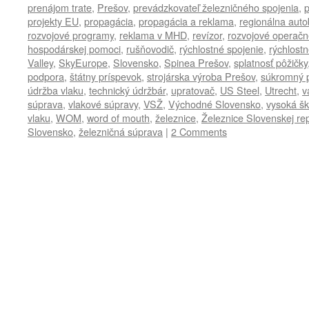
prenájom trate
,
Prešov
,
prevádzkovateľ železničného spojenia
,
p
projekty EU
,
propagácia
,
propagácia a reklama
,
regionálna aut
rozvojové programy
,
reklama v MHD
,
revízor
,
rozvojové operačn
hospodárskej pomoci
,
rušňovodič
,
rýchlostné spojenie
,
rýchlostn
Valley
,
SkyEurope
,
Slovensko
,
Spinea Prešov
,
splatnosť pôžičky
podpora
,
štátny príspevok
,
strojárska výroba Prešov
,
súkromný 
údržba vlaku
,
technický údržbár
,
upratovač
,
US Steel
,
Utrecht
,
v
súprava
,
vlakové súpravy
,
VSŽ
,
Východné Slovensko
,
vysoká šk
vlaku
,
WOM
,
word of mouth
,
železnice
,
Železnice Slovenskej rep
Slovensko
,
železničná súprava
|
2 Comments