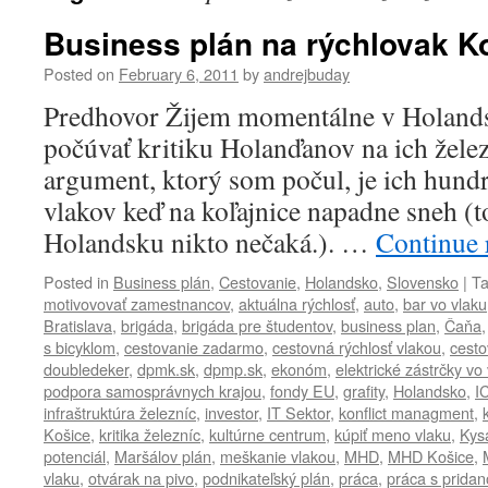
Business plán na rýchlovak K
Posted on
February 6, 2011
by
andrejbuday
Predhovor Žijem momentálne v Holands
počúvať kritiku Holanďanov na ich žele
argument, ktorý som počul, je ich hun
vlakov keď na koľajnice napadne sneh (to
Holandsku nikto nečaká.). …
Continue 
Posted in
Business plán
,
Cestovanie
,
Holandsko
,
Slovensko
|
T
motivovovať zamestnancov
,
aktuálna rýchlosť
,
auto
,
bar vo vlaku
Bratislava
,
brigáda
,
brigáda pre študentov
,
business plan
,
Čaňa
s bicyklom
,
cestovanie zadarmo
,
cestovná rýchlosť vlakou
,
cesto
doubledeker
,
dpmk.sk
,
dpmp.sk
,
ekonóm
,
elektrické zástrčky vo
podpora samosprávnych krajou
,
fondy EU
,
grafity
,
Holandsko
,
I
infraštruktúra železníc
,
investor
,
IT Sektor
,
konflict managment
,
Košice
,
kritika železníc
,
kultúrne centrum
,
kúpiť meno vlaku
,
Kys
potenciál
,
Maršálov plán
,
meškanie vlakou
,
MHD
,
MHD Košice
,
vlaku
,
otvárak na pivo
,
podnikateľský plán
,
práca
,
práca s prida