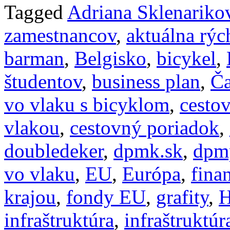
Tagged
Adriana Sklenariko
zamestnancov
,
aktuálna rýc
barman
,
Belgisko
,
bicykel
,
študentov
,
business plan
,
Č
vo vlaku s bicyklom
,
cesto
vlakou
,
cestovný poriadok
,
doubledeker
,
dpmk.sk
,
dpm
vo vlaku
,
EU
,
Európa
,
fina
krajou
,
fondy EU
,
grafity
,
H
infraštruktúra
,
infraštruktúr