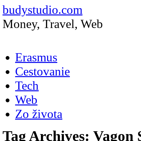
budystudio.com
Money, Travel, Web
Skip
Erasmus
to
content
Cestovanie
Tech
Web
Zo života
Tag Archives:
Vagon 