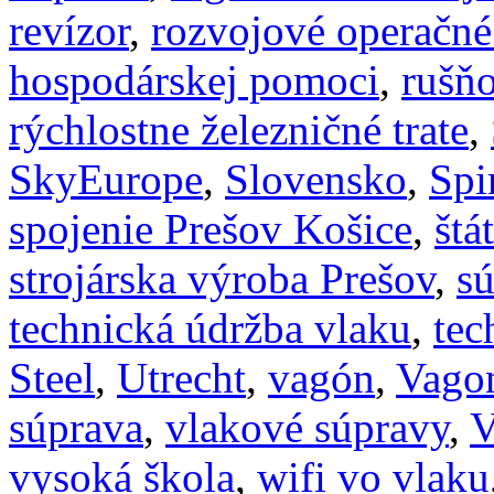
revízor
,
rozvojové operačné
hospodárskej pomoci
,
rušň
rýchlostne železničné trate
,
SkyEurope
,
Slovensko
,
Spi
spojenie Prešov Košice
,
štá
strojárska výroba Prešov
,
s
technická údržba vlaku
,
tec
Steel
,
Utrecht
,
vagón
,
Vagon
súprava
,
vlakové súpravy
,
vysoká škola
,
wifi vo vlaku