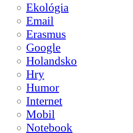
Ekológia
Email
Erasmus
Google
Holandsko
Hry
Humor
Internet
Mobil
Notebook