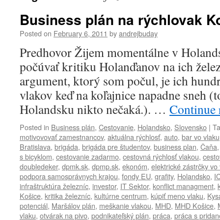
Business plán na rýchlovak K
Posted on
February 6, 2011
by
andrejbuday
Predhovor Žijem momentálne v Holands
počúvať kritiku Holanďanov na ich žele
argument, ktorý som počul, je ich hun
vlakov keď na koľajnice napadne sneh (to
Holandsku nikto nečaká.). …
Continue 
Posted in
Business plán
,
Cestovanie
,
Holandsko
,
Slovensko
|
T
motivovovať zamestnancov
,
aktuálna rýchlosť
,
auto
,
bar vo vlaku
Bratislava
,
brigáda
,
brigáda pre študentov
,
business plan
,
Čaňa
s bicyklom
,
cestovanie zadarmo
,
cestovná rýchlosť vlakou
,
cesto
doubledeker
,
dpmk.sk
,
dpmp.sk
,
ekonóm
,
elektrické zástrčky vo
podpora samosprávnych krajou
,
fondy EU
,
grafity
,
Holandsko
,
I
infraštruktúra železníc
,
investor
,
IT Sektor
,
konflict managment
,
Košice
,
kritika železníc
,
kultúrne centrum
,
kúpiť meno vlaku
,
Kys
potenciál
,
Maršálov plán
,
meškanie vlakou
,
MHD
,
MHD Košice
,
vlaku
,
otvárak na pivo
,
podnikateľský plán
,
práca
,
práca s prida