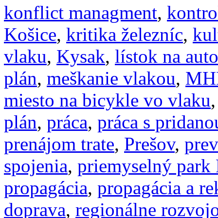
konflict managment
,
kontro
Košice
,
kritika železníc
,
kul
vlaku
,
Kysak
,
lístok na aut
plán
,
meškanie vlakou
,
MH
miesto na bicykle vo vlaku
plán
,
práca
,
práca s pridan
prenájom trate
,
Prešov
,
prev
spojenia
,
priemyselný park 
propagácia
,
propagácia a r
doprava
,
regionálne rozvoj