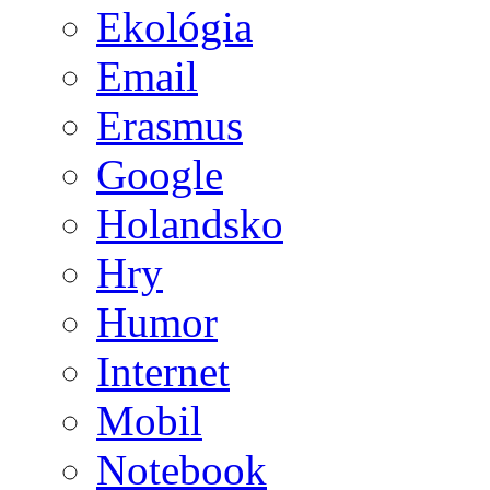
Ekológia
Email
Erasmus
Google
Holandsko
Hry
Humor
Internet
Mobil
Notebook