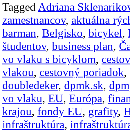
Tagged
Adriana Sklenariko
zamestnancov
,
aktuálna rýc
barman
,
Belgisko
,
bicykel
,
študentov
,
business plan
,
Č
vo vlaku s bicyklom
,
cesto
vlakou
,
cestovný poriadok
,
doubledeker
,
dpmk.sk
,
dpm
vo vlaku
,
EU
,
Európa
,
fina
krajou
,
fondy EU
,
grafity
,
H
infraštruktúra
,
infraštruktúr