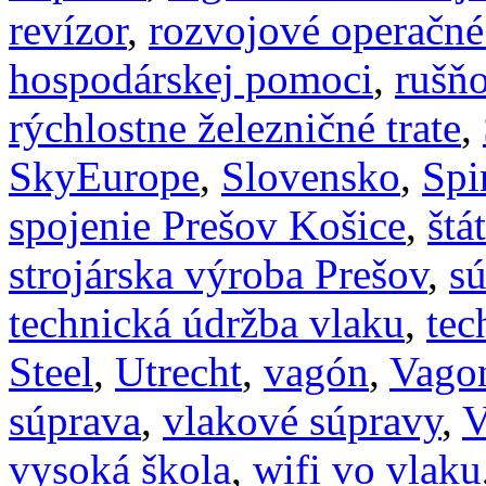
revízor
,
rozvojové operačné
hospodárskej pomoci
,
rušň
rýchlostne železničné trate
,
SkyEurope
,
Slovensko
,
Spi
spojenie Prešov Košice
,
štá
strojárska výroba Prešov
,
s
technická údržba vlaku
,
tec
Steel
,
Utrecht
,
vagón
,
Vagon
súprava
,
vlakové súpravy
,
vysoká škola
,
wifi vo vlaku