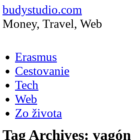
budystudio.com
Money, Travel, Web
Skip
Erasmus
to
content
Cestovanie
Tech
Web
Zo života
Tag Archives:
vagón