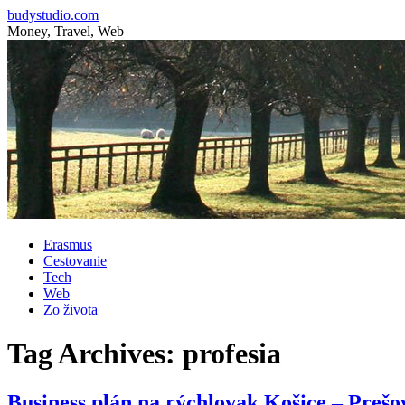
budystudio.com
Money, Travel, Web
Skip
Erasmus
to
Cestovanie
content
Tech
Web
Zo života
Tag Archives:
profesia
Business plán na rýchlovak Košice – Prešo