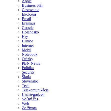
Apple
Business plán
Cestovanie
Ekológia
Email
Erasmus
Google
Holandsko
Hry
Humor
Internet
Mobil
Notebook
Otázky
PBN News
Politika
Security
Škola
Slovensko
Tech
Telekomunikácie
Uncategorized
Voľný čas
Web
Zo života