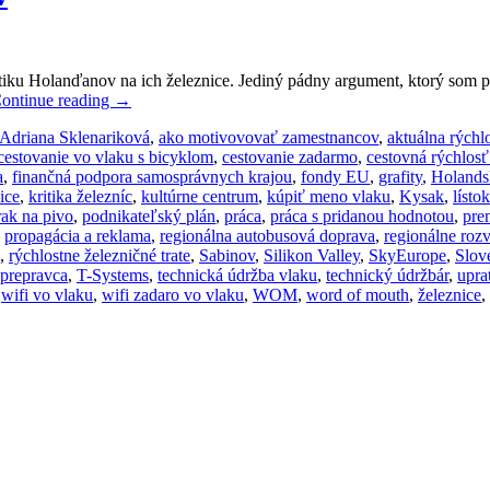
iku Holanďanov na ich železnice. Jediný pádny argument, ktorý som p
ontinue reading
→
Adriana Sklenariková
,
ako motivovovať zamestnancov
,
aktuálna rýchl
cestovanie vo vlaku s bicyklom
,
cestovanie zadarmo
,
cestovná rýchlosť
a
,
finančná podpora samosprávnych krajou
,
fondy EU
,
grafity
,
Holands
ice
,
kritika železníc
,
kultúrne centrum
,
kúpiť meno vlaku
,
Kysak
,
lísto
rak na pivo
,
podnikateľský plán
,
práca
,
práca s pridanou hodnotou
,
pre
,
propagácia a reklama
,
regionálna autobusová doprava
,
regionálne roz
,
rýchlostne železničné trate
,
Sabinov
,
Silikon Valley
,
SkyEurope
,
Slov
prepravca
,
T-Systems
,
technická údržba vlaku
,
technický údržbár
,
upra
,
wifi vo vlaku
,
wifi zadaro vo vlaku
,
WOM
,
word of mouth
,
železnice
,