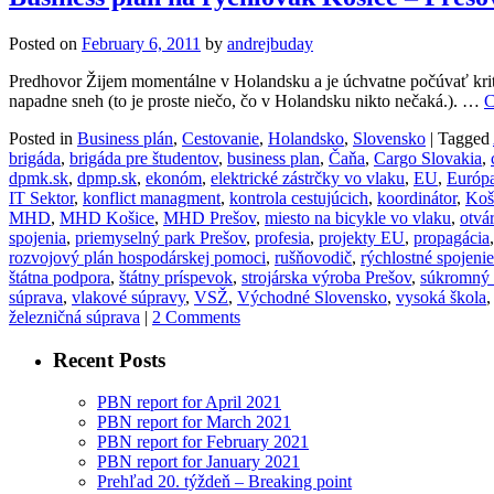
Posted on
February 6, 2011
by
andrejbuday
Predhovor Žijem momentálne v Holandsku a je úchvatne počúvať krit
napadne sneh (to je proste niečo, čo v Holandsku nikto nečaká.). …
C
Posted in
Business plán
,
Cestovanie
,
Holandsko
,
Slovensko
|
Tagged
brigáda
,
brigáda pre študentov
,
business plan
,
Čaňa
,
Cargo Slovakia
,
dpmk.sk
,
dpmp.sk
,
ekonóm
,
elektrické zástrčky vo vlaku
,
EU
,
Európ
IT Sektor
,
konflict managment
,
kontrola cestujúcich
,
koordinátor
,
Koš
MHD
,
MHD Košice
,
MHD Prešov
,
miesto na bicykle vo vlaku
,
otvá
spojenia
,
priemyselný park Prešov
,
profesia
,
projekty EU
,
propagácia
rozvojový plán hospodárskej pomoci
,
rušňovodič
,
rýchlostné spojenie
štátna podpora
,
štátny príspevok
,
strojárska výroba Prešov
,
súkromný 
súprava
,
vlakové súpravy
,
VSŽ
,
Východné Slovensko
,
vysoká škola
železničná súprava
|
2 Comments
Recent Posts
PBN report for April 2021
PBN report for March 2021
PBN report for February 2021
PBN report for January 2021
Prehľad 20. týždeň – Breaking point