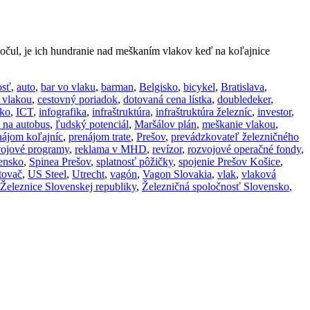
očul, je ich hundranie nad meškaním vlakov keď na koľajnice
osť
,
auto
,
bar vo vlaku
,
barman
,
Belgisko
,
bicykel
,
Bratislava
,
 vlakou
,
cestovný poriadok
,
dotovaná cena lístka
,
doubledeker
,
ko
,
ICT
,
infografika
,
infraštruktúra
,
infraštruktúra železníc
,
investor
,
k na autobus
,
ľudský potenciál
,
Maršálov plán
,
meškanie vlakou
,
nájom koľajníc
,
prenájom trate
,
Prešov
,
prevádzkovateľ železničného
vojové programy
,
reklama v MHD
,
revízor
,
rozvojové operačné fondy
,
ensko
,
Spinea Prešov
,
splatnosť pôžičky
,
spojenie Prešov Košice
,
tovač
,
US Steel
,
Utrecht
,
vagón
,
Vagon Slovakia
,
vlak
,
vlaková
Železnice Slovenskej republiky
,
Železničná spoločnosť Slovensko
,