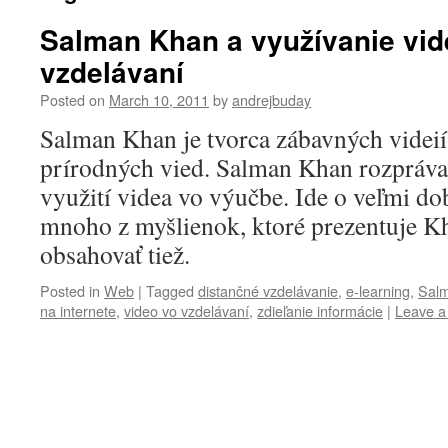
Salman Khan a využívanie vid
vzdelávaní
Posted on
March 10, 2011
by
andrejbuday
Salman Khan je tvorca zábavných videií 
prírodných vied. Salman Khan rozpráva
využití videa vo výučbe. Ide o veľmi d
mnoho z myšlienok, ktoré prezentuje K
obsahovať tiež.
Posted in
Web
|
Tagged
distančné vzdelávanie
,
e-learning
,
Sal
na internete
,
video vo vzdelávaní
,
zdieľanie informácie
|
Leave 