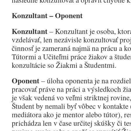
Konzultant – Oponent
Konzultant
– Konzultant je osoba, ktor
vzdelávať, len nezávisle konzultovať pro
činnosť je zameraná najmä na prácu a k
Tútormi a Učiteľmi práce žiakov a štude
konzultácie so Žiakmi a Študentmi.
Oponent
– úloha oponenta je na rozdie
pracovať práve na práci a výsledkoch ži
je však vedená vo veľmi striktnej rovin
Študent by nemali byť vôbec v kontakte (
mediátora ako je mentor alebo tútor), r
prichádza len v čase určitej skúšky či t