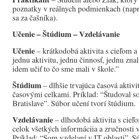
poznatky v reálnych podmienkach (napr
sa za čašníka).
Učenie – Štúdium – Vzdelávanie
Učenie
– krátkodobá aktivita s cieľom a
jednu aktivitu, jednu činnosť, jednu zna
idem učiť to čo sme mali v škole.”
Štúdium
– dlhšie trvajúca časová aktivi
časovými celkami. Príklad: “Študoval 
Bratislave”. Súbor učení tvorí štúdium.
Vzdelávanie
– dlhodobá aktivita s cieľ
celok všetkých informáciia a zručnosti 
Príklad: “Som vzdelaní v IT oblasti”. Sú