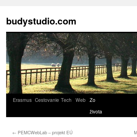
budystudio.com
Skip
Erasmus
Cestovanie
Tech
Web
Zo
to
života
content
←
PEMCWebLab – projekt EÚ
M