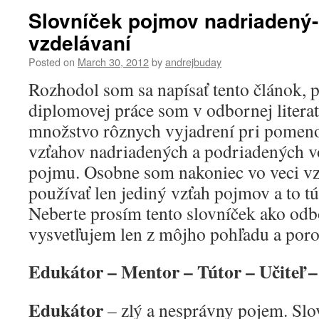
Slovníček pojmov nadriadený
vzdelávaní
Posted on
March 30, 2012
by
andrejbuday
Rozhodol som sa napísať tento článok, p
diplomovej práce som v odbornej literat
množstvo rôznych vyjadrení pri pomeno
vzťahov nadriadených a podriadených vo
pojmu. Osobne som nakoniec vo veci vz
používať len jediný vzťah pojmov a to tút
Neberte prosím tento slovníček ako od
vysvetľujem len z môjho pohľadu a por
Edukátor – Mentor – Tútor – Učiteľ –
Edukátor
– zlý a nesprávny pojem. Slo