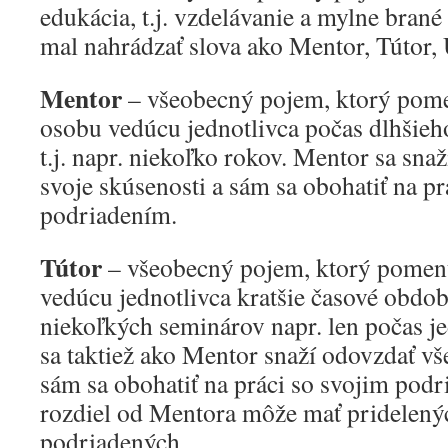
edukácia, t.j. vzdelávanie a mylne brané
mal nahrádzať slova ako Mentor, Tútor, 
Mentor
– všeobecný pojem, ktorý pom
osobu vedúcu jednotlivca počas dlhšieh
t.j. napr. niekoľko rokov. Mentor sa sna
svoje skúsenosti a sám sa obohatiť na pr
podriadením.
Tútor
– všeobecný pojem, ktorý pomen
vedúcu jednotlivca kratšie časové obdobie
niekoľkých seminárov napr. len počas j
sa taktiež ako Mentor snaží odovzdať vš
sám sa obohatiť na práci so svojim podr
rozdiel od Mentora môže mať pridelený
podriadených.