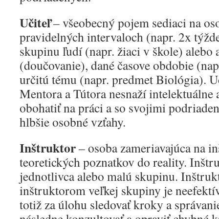
Učiteľ
– všeobecný pojem sediaci na os
pravidelných intervaloch (napr. 2x týžd
skupinu ľudí (napr. žiaci v škole) alebo 
(doučovanie), dané časove obdobie (nap
určitú tému (napr. predmet Biológia). Uč
Mentora a Tútora nesnaží intelektuálne 
obohatiť na práci a so svojimi podriad
hlbšie osobné vzťahy.
Inštruktor
– osoba zameriavajúca na in
teoretických poznatkov do reality. Inštr
jednotlivca alebo malú skupinu. Inštru
inštruktorom veľkej skupiny je neefektí
totiž za úlohu sledovať kroky a správani
následne konzultovať a opraviť chybné k