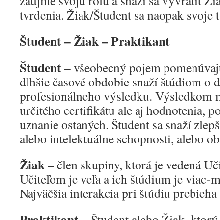
zaujme svoju rolu a snaží sa vyvrátiť Ž
tvrdenia. Žiak/Študent sa naopak svoje t
Študent – Žiak – Praktikant
Študent
– všeobecný pojem pomenúvajúc
dlhšie časové obdobie snaží štúdiom o d
profesionálneho výsledku. Výsledkom m
určitého certifikátu ale aj hodnotenia, p
uznanie ostaných. Študent sa snaží zlep
alebo intelektuálne schopnosti, alebo ob
Žiak
– člen skupiny, ktorá je vedená Uč
Učiteľom je veľa a ich štúdium je viac-
Najväčšia interakcia pri štúdiu prebieha
Praktikant
– Študent alebo Žiak, ktorý 