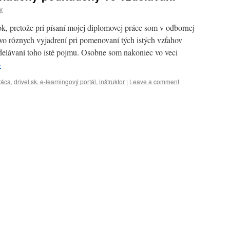
y
k, pretože pri písaní mojej diplomovej práce som v odbornej
stvo rôznych vyjadrení pri pomenovaní tých istých vzťahov
delávaní toho isté pojmu. Osobne som nakoniec vo veci
→
ráca
,
drivel.sk
,
e-learningový portál
,
inštruktor
|
Leave a comment