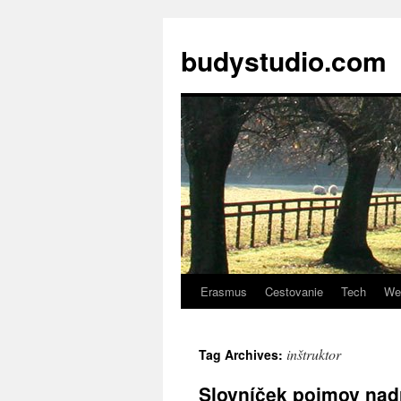
budystudio.com
Erasmus
Cestovanie
Tech
We
Skip
to
inštruktor
Tag Archives:
content
Slovníček pojmov nad