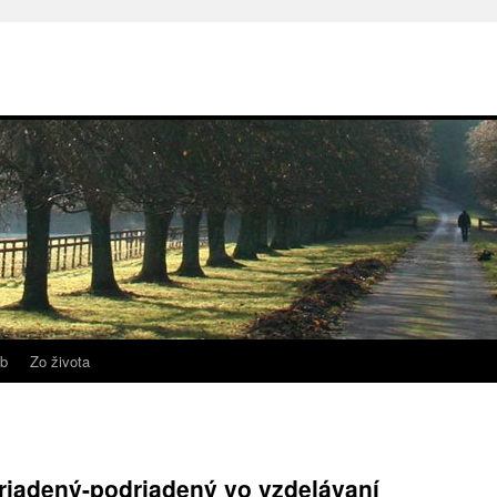
b
Zo života
riadený-podriadený vo vzdelávaní