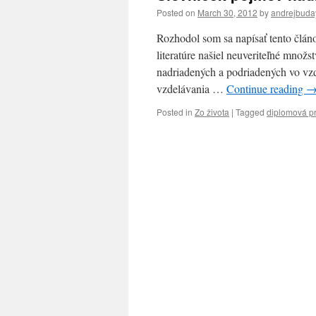
Posted on
March 30, 2012
by
andrejbuda
Rozhodol som sa napísať tento článo
literatúre našiel neuveriteľné množ
nadriadených a podriadených vo vz
vzdelávania …
Continue reading
Posted in
Zo života
|
Tagged
diplomová p