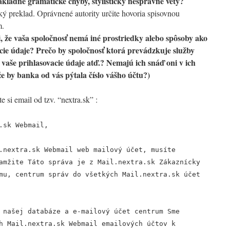
 základné gramatické chyby, štylisticky nesprávne vety?
ý preklad. Oprávnené autority určite hovoria spisovnou
m.
 si, že vaša spoločnosť nemá iné prostriedky alebo spôsoby ako
vacie údaje? Prečo by spoločnosť ktorá prevádzkuje služby
 vaše prihlasovacie údaje atď.? Nemajú ich snáď oni v ich
 že by banka od vás pýtala číslo vášho účtu?)
e si email od tzv. “nextra.sk” :
.sk Webmail,
.nextra.sk Webmail web mailový účet, musíte
amžite Táto správa je z Mail.nextra.sk Zákaznícky
mu, centrum správ do všetkých Mail.nextra.sk účet
 našej databáze a e-mailový účet centrum Sme
h Mail.nextra.sk Webmail emailových účtov k