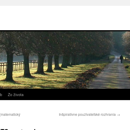
b
Zo života
 (matematický
Inšpiratívne používateľské rozhrania
→