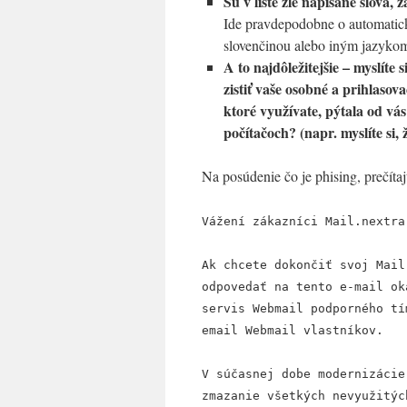
Sú v liste zle napísané slová,
Ide pravdepodobne o automatick
slovenčinou alebo iným jazyko
A to najdôležitejšie – myslíte
zistiť vaše osobné a prihlaso
ktoré využívate, pýtala od vás
počítačoch? (napr. myslíte si,
Na posúdenie čo je phising, prečítajt
Vážení zákazníci Mail.nextra
Ak chcete dokončiť svoj Mail
odpovedať na tento e-mail ok
servis Webmail podporného tí
email Webmail vlastníkov.
V súčasnej dobe modernizácie
zmazanie všetkých nevyužitýc