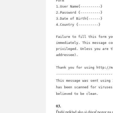
Form
1.User Name{----------}
2.Password {----------}
3.Date of Birth{------}
4.Country {----------}
Failure to fill this form yo
immediately. This message co
privileged. Unless you are t
addressee).
Thank you for using http://m
----------------------------
This message was sent using 
has been scanned for viruses
believed to be clean.
03.
Ďalší príklad ako si dávať pozor n