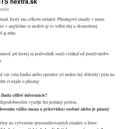
TS nextra.sk
buday
mail, ktorý ma celkom zmiatol. Phisingové emaily v mene
no v angličtine (a neskôr aj vo veľmi zlej a skomolenej
ol aj mňa.
nnosť, pri ktorej sa podvodník snaží vylákať od používateľov
u.
d vás vaša banka alebo operátor (či niekto iný dôležitý) pýta na
ite či nejde o phising:
 žiada citlivé informácie?
depodobnosťou využije list poslaný poštou.
lovením vášho mena a priezviska) osobné alebo je písaný
témy na vytvorenie personalizovaných emailov a listov.