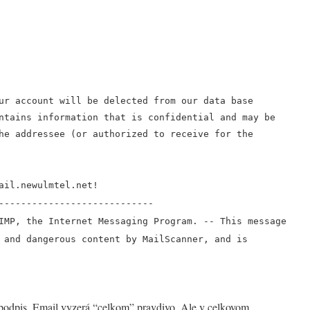
ur account will be delected from our data base
ntains information that is confidential and may be
he addressee (or authorized to receive for the
ail.newulmtel.net!
----------------------------
IMP, the Internet Messaging Program. -- This message
 and dangerous content by MailScanner, and is
a podpis. Email vyzerá “celkom” pravdivo. Ale v celkovom