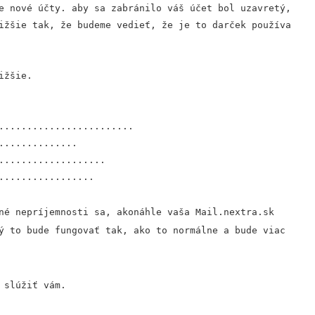
e nové účty. aby sa zabránilo váš účet bol uzavretý,
ižšie tak, že budeme vedieť, že je to darček používa
ižšie.
........................
..............
...................
.................
né nepríjemnosti sa, akonáhle vaša Mail.nextra.sk
ý to bude fungovať tak, ako to normálne a bude viac
 slúžiť vám.