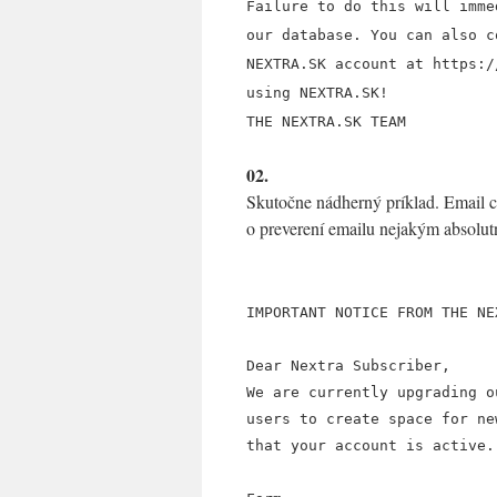
Failure to do this will imme
our database. You can also c
NEXTRA.SK account at https:/
using NEXTRA.SK!
THE NEXTRA.SK TEAM
02.
Skutočne nádherný príklad. Email ce
o preverení emailu nejakým absol
IMPORTANT NOTICE FROM THE NE
Dear Nextra Subscriber,
We are currently upgrading o
users to create space for ne
that your account is active.