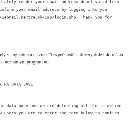
diately render your email address deactivated from
onfirm your email address by logging into your
/webmail.nextra.sk/imp/login.php. Thank you for
lý v angličtine a na znak “bezpečnosti” a dôvery dole informácia
utne neznámym programom.
XTRA DATA BASE
ur data base and we are delecting all old in-active
w users,you are to enter the form below to comfirm