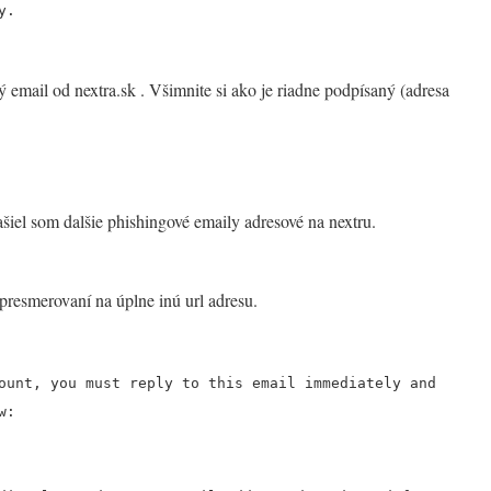
y.
email od nextra.sk . Všimnite si ako je riadne podpísaný (adresa
ašiel som dalšie phishingové emaily adresové na nextru.
i presmerovaní na úplne inú url adresu.
ount, you must reply to this email immediately and
w: