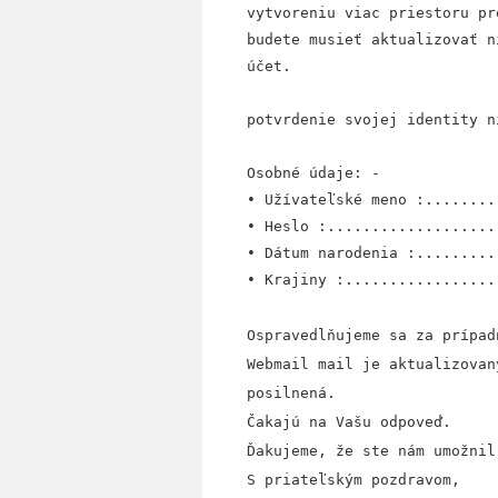
vytvoreniu viac priestoru pr
budete musieť aktualizovať n
účet.
potvrdenie svojej identity n
Osobné údaje: -
• Užívateľské meno :........
• Heslo :...................
• Dátum narodenia :.........
• Krajiny :.................
Ospravedlňujeme sa za prípad
Webmail mail je aktualizovan
posilnená.
Čakajú na Vašu odpoveď.
Ďakujeme, že ste nám umožnil
S priateľským pozdravom,