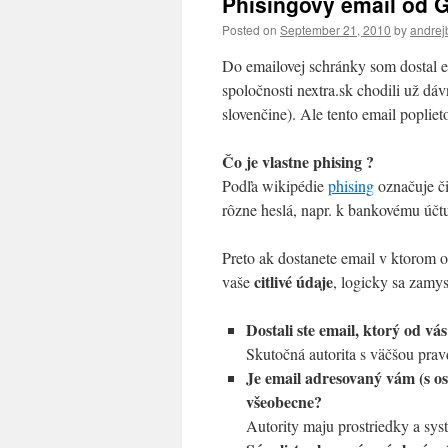
Phisingový email od G
Posted on
September 21, 2010
by
andrej
Do emailovej schránky som dostal e
spoločnosti nextra.sk chodili už dáv
slovenčine). Ale tento email popliet
Čo je vlastne phising ?
Podľa wikipédie
phising
označuje či
rôzne heslá, napr. k bankovému účt
Preto ak dostanete email v ktorom o
citlivé údaje
vaše
, logicky sa zamysl
Dostali ste email, ktorý od vás
Skutočná autorita s väčšou prav
Je email adresovaný vám (s os
všeobecne?
Autority maju prostriedky a sys