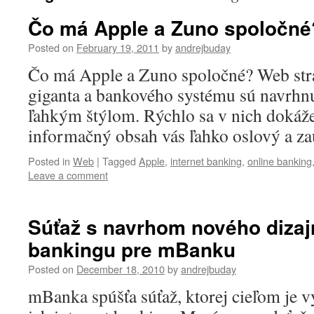
Čo má Apple a Zuno spoločné
Posted on
February 19, 2011
by
andrejbuday
Čo má Apple a Zuno spoločné? Web str
giganta a bankového systému sú navrh
ľahkým štýlom. Rýchlo sa v nich dokážet
informačný obsah vás ľahko oslový a z
Posted in
Web
|
Tagged
Apple
,
internet banking
,
online banking
Leave a comment
Súťaž s navrhom nového dizajn
bankingu pre mBanku
Posted on
December 18, 2010
by
andrejbuday
mBanka spúšťa súťaž, ktorej cieľom je v