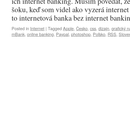
ich internet banking. Musím povedať, ž
šoku, keď som videl ako vyzerá interne
to internetová banka bez internet banki
Posted in
Internet
|
Tagged
Apple
,
Česko
,
css
,
dizajn
,
grafický n
mBank
,
online banking
,
Paypal
,
photoshop
,
Poľsko
,
RSS
,
Slove