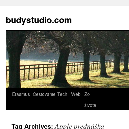
budystudio.com
Skip
Erasmus
Cestovanie
Tech
Web
Zo
to
života
content
Apple prednáška
Tag Archives: