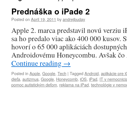
Prednáška o iPade 2
Posted on
April 19, 2011
by
andrejbuday
Apple 2. marca predstavil novú verziu 
sa ho predalo viac ako 400 000 kusov. S
hovorí o 65 000 aplikáciách dostupných
Androidovému Honeycombu. Avšak čo 
Continue reading
→
Posted in
Apple
,
Google
,
Tech
|
Tagged
Android
,
aplikácie pre 
dieťa
,
autizmus
,
Google
,
Honeycomb
,
iOS
,
iPad
,
IT v nemocnici
pomoc autistickým deťom
,
reklama na iPad
,
technológie v nemo