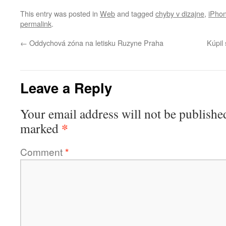
This entry was posted in
Web
and tagged
chyby v dizajne
,
iPho
permalink
.
←
Oddychová zóna na letisku Ruzyne Praha
Kúpil
Leave a Reply
Your email address will not be publishe
*
marked
Comment
*