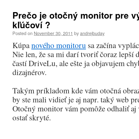
Prečo je otočný monitor pre v
kľúčoví ?
Posted on
November 30, 2011
by
andrejbuday
Kúpa
nového monitoru
sa začína vypláca
Nie len, že sa mi darí tvoriť čoraz lepší 
častí DriveLu, ale ešte ja objavujem chy
dizajnérov.
Takým príkladom kde vám otočná obraz
by ste mali vidieť je aj napr. taký web 
Otočný monitor vám pomôže odhaliť aj v
ostať skryté.