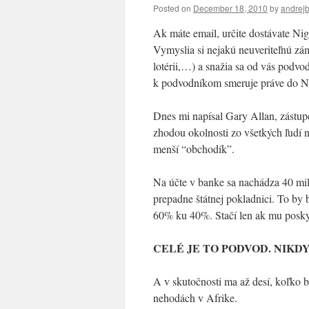
Posted on
December 18, 2010
by
andrej
Ak máte email, určite dostávate Nig
Vymyslia si nejakú neuveriteľnú zá
lotérii,…) a snažia sa od vás podvo
k podvodníkom smeruje práve do Ni
Dnes mi napísal Gary Allan, zástupc
zhodou okolnosti zo všetkých ľudí 
menší “obchodík”.
Na účte v banke sa nachádza 40 mil
prepadne štátnej pokladnici. To by
60% ku 40%. Stačí len ak mu posk
CELÉ JE TO PODVOD. NIKD
A v skutočnosti ma až desí, koľko b
nehodách v Afrike.