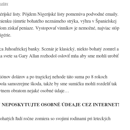
buday
érijské listy. Pôjdem Nigerijské listy pomenúva podvodné emaily.
mienku (úmrtie bohatého neznámeho strýka, výhra v Španielskej
dom získať peniaze. Vystopovať vinníkov je nemožné, najviac stôp
gérie.
a Juhoafrickej banky. Scenár je klasický, niekto bohatý zomrel a
na svete sa Gary Allan rozhodol osloviť mňa aby sme mohli urobiť
iónov dolárov a po tragickej nehode táto suma po 8 rokoch
 bola samozrejme škoda, takže by sme sumičku mohli rozdeliť tak
ytnem obratom nejaké osobné údaje…
Y NEPOSKYTUJTE OSOBNÉ ÚDEAJE CEZ INTERNET!
ohatých ľudí ročne zomiera so svojimi rodinami pri leteckých