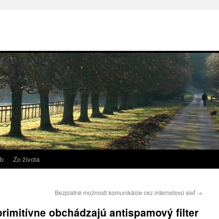
b
Zo života
Bezplatné možnosti komunikácie cez internetovú sieť
→
 primitívne obchádzajú antispamový filter