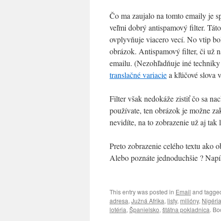
Čo ma zaujalo na tomto emaily je 
veľmi dobrý antispamový filter. Tát
ovplyvňuje viacero vecí. No vtip bo
obrázok. Antispamový filter, či už 
emailu. (Nezohľadňuje iné techniky 
translačné variacie
a kľúčové slova v
Filter však nedokáže zistiť čo sa n
používate, ten obrázok je možne zak
nevidíte, na to zobrazenie už aj tak
Preto zobrazenie celého textu ako ob
Alebo poznáte jednoduchšie ? Napí
This entry was posted in
Email
and tagg
adresa
,
Južná Afrika
,
listy
,
milióny
,
Nigéri
lotéria
,
Španielsko
,
štátna pokladnica
. B