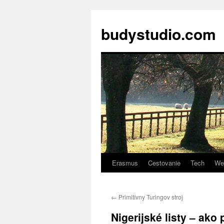
budystudio.com
Erasmus
Cestovanie
Tech
We
Skip
to
←
Primitívny Turingov stroj
content
Nigerijské listy – ako