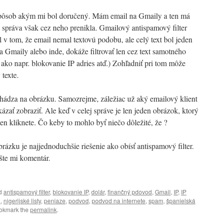
spôsob akým mi bol doručený. Mám email na Gmaily a ten má
o správa však cez neho prenikla. Gmailový antispamový filter
l v tom, že email nemal textovú podobu, ale celý text bol jeden
na Gmaily alebo inde, dokáže filtrovať len cez text samotného
ako napr. blokovanie IP adries atď.) Zohľadniť pri tom môže
 texte.
achádza na obrázku. Samozrejme, záležiac už aký emailový klient
ázať zobraziť. Ale keď v celej správe je len jeden obrázok, ktorý
 len kliknete. Čo keby to mohlo byť niečo dôležité, že ?
rázku je najjednoduchšie riešenie ako obísť antispamový filter.
šte mi komentár.
ed
antispamový filter
,
blokovanie IP
,
dolár
,
finančný pdovod
,
Gmail
,
IP
,
IP
a
,
nigerijské listy
,
peniaze
,
podvod
,
podvod na internete
,
spam
,
španielská
ookmark the
permalink
.