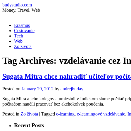
budystudio.com
Money, Travel, Web
Skip
Erasmus
to
Cestovanie
content
Tech
Web
Zo života
Tag Archives:
vzdelávanie cez I
Sugata Mitra chce nahradiť učiteľov počí
Posted on
January 29, 2012
by
andrejbuday
Sugata Mitra a jeho kolegovia umiestnil v Indickom slume počítač pri
počítačom naučili pracovať bez akéhokolvek poučenia.
Posted in
Zo života
|
Tagged
e-learning
,
e-learningové vzdelávanie
,
In
Recent Posts