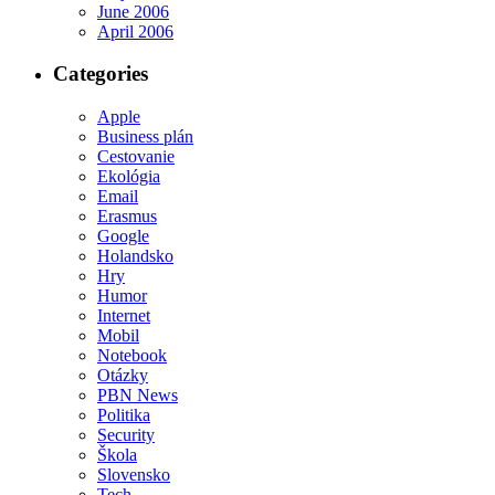
June 2006
April 2006
Categories
Apple
Business plán
Cestovanie
Ekológia
Email
Erasmus
Google
Holandsko
Hry
Humor
Internet
Mobil
Notebook
Otázky
PBN News
Politika
Security
Škola
Slovensko
Tech