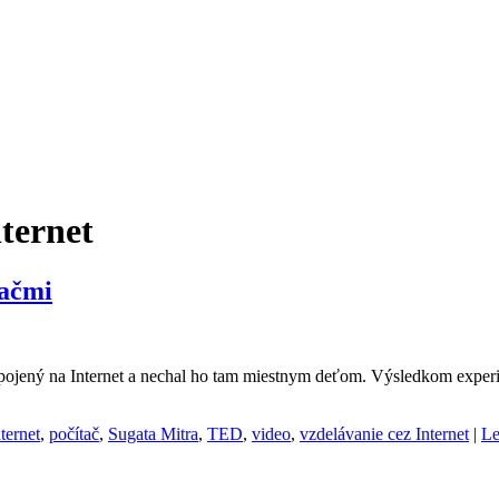
nternet
tačmi
pojený na Internet a nechal ho tam miestnym deťom. Výsledkom experime
ternet
,
počítač
,
Sugata Mitra
,
TED
,
video
,
vzdelávanie cez Internet
|
Le