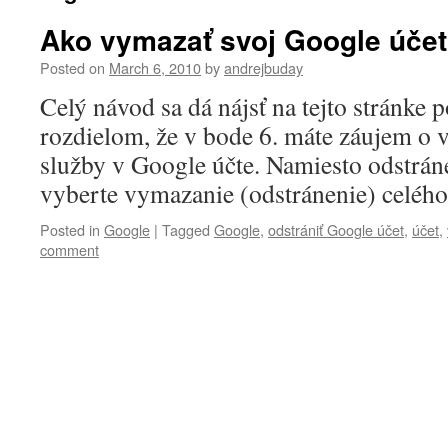
Ako vymazať svoj Google účet
Posted on
March 6, 2010
by
andrejbuday
Celý návod sa dá nájsť na tejto stránke
rozdielom, že v bode 6. máte záujem o 
služby v Google účte. Namiesto odstránen
vyberte vymazanie (odstránenie) celého 
Posted in
Google
|
Tagged
Google
,
odstrániť Google účet
,
účet
,
comment