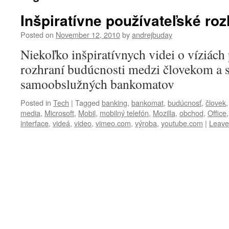
Inšpiratívne používateľské roz
Posted on
November 12, 2010
by
andrejbuday
Niekoľko inšpiratívnych videi o víziách
rozhraní budúcnosti medzi človekom a 
samoobslužných bankomatov
Posted in
Tech
|
Tagged
banking
,
bankomat
,
budúcnosť
,
človek
media
,
Microsoft
,
Mobil
,
mobilný telefón
,
Mozilla
,
obchod
,
Office
interface
,
videá
,
video
,
vimeo.com
,
výroba
,
youtube.com
|
Leave