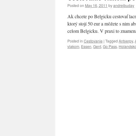
Posted on
May 16, 2011
by
andrejbuday
Ak chcete po Belgicku cestovať lac
ktorý stojí 50 eur a môžete s nim a
celom Belgicku. V praxi to zname
Posted in
Cestovanie
|
Tagged
Antverpy
,
vlakom
,
Essen
,
Gent
,
Go Pass
,
Holandsk