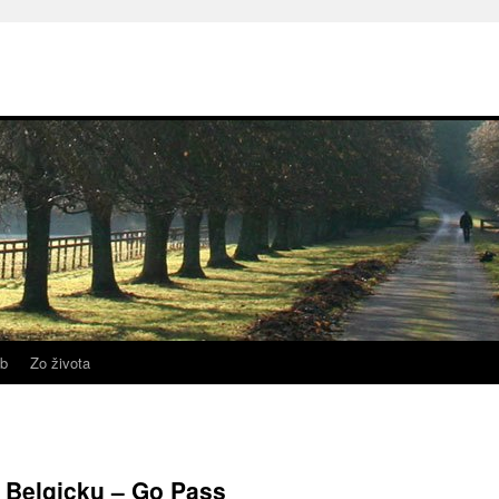
b
Zo života
 Belgicku – Go Pass