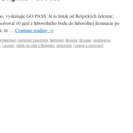
no, vyskúšajte GO PASS. Je to lístok od Belgických železníc,
bsolvovať 10 jázd z ľubovoľného bodu do ľubovoľnej destinácie po
ná, že …
Continue reading
→
Antwerpen
,
belgické železnice
,
Belgicko
,
Brugge
,
Brussel
,
cestovanie
o
,
Leuven
,
lístok na vlak v Belgicku
,
železnice
|
Leave a comment