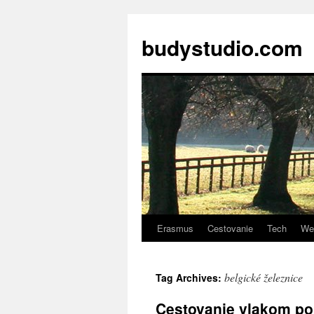
budystudio.com
Erasmus
Cestovanie
Tech
We
Skip
to
belgické železnice
Tag Archives:
content
Cestovanie vlakom po